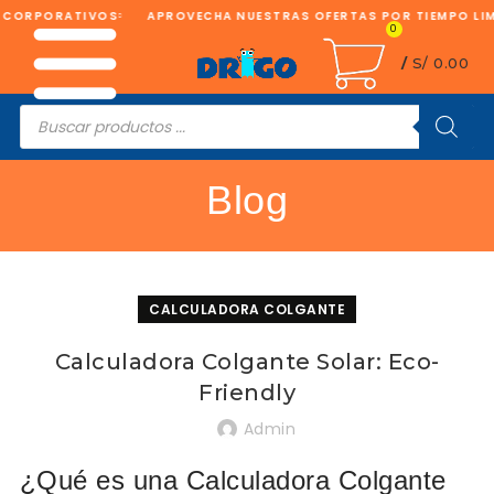
CORPORATIVOS
APROVECHA NUESTRAS OFERTAS POR TIEMPO LIMI
0
/
S/
0.00
Búsqueda
de
productos
Blog
CALCULADORA COLGANTE
Calculadora Colgante Solar: Eco-
Friendly
Admin
¿Qué es una Calculadora Colgante