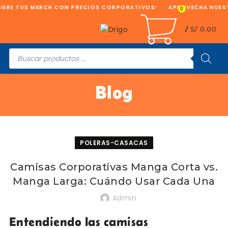
RE TUS MERCH CON PRECIOS CORPORATIVOS
APROVECHA NUESTRA
0
/
S/
0.00
Búsqueda
de
productos
Blog
POLERAS-CASACAS
Camisas Corporativas Manga Corta vs.
Manga Larga: Cuándo Usar Cada Una
Admin
Entendiendo las camisas