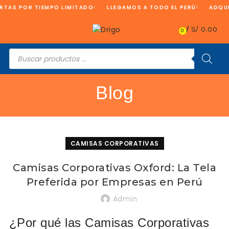
S POR TIEMPO LIMITADO
LLEGAMOS A TODO EL PERÚ
ADQUIER
/
S/
0.00
0
Búsqueda
de
productos
Blog
CAMISAS CORPORATIVAS
Camisas Corporativas Oxford: La Tela
Preferida por Empresas en Perú
Admin
¿Por qué las Camisas Corporativas