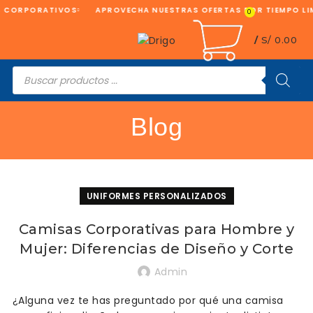
CORPORATIVOS
APROVECHA NUESTRAS OFERTAS POR TIEMPO LIM
0
/
S/
0.00
Búsqueda
de
productos
Blog
UNIFORMES PERSONALIZADOS
Camisas Corporativas para Hombre y
Mujer: Diferencias de Diseño y Corte
Admin
¿Alguna vez te has preguntado por qué una camisa