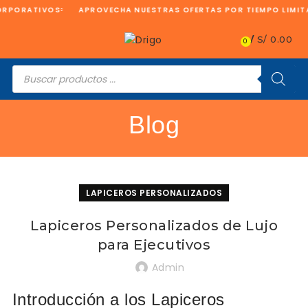
RPORATIVOS
APROVECHA NUESTRAS OFERTAS POR TIEMPO LIMITA
/
S/
0.00
0
Búsqueda
de
productos
Blog
LAPICEROS PERSONALIZADOS
Lapiceros Personalizados de Lujo
para Ejecutivos
Admin
Introducción a los Lapiceros