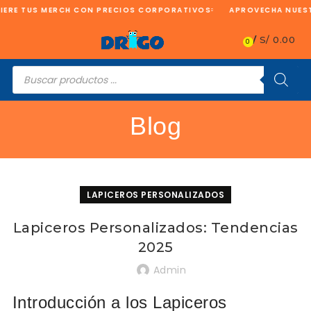
ERE TUS MERCH CON PRECIOS CORPORATIVOS
APROVECHA NUESTR
/
S/
0.00
0
Búsqueda
de
productos
Blog
LAPICEROS PERSONALIZADOS
Lapiceros Personalizados: Tendencias
2025
Admin
Introducción a los Lapiceros