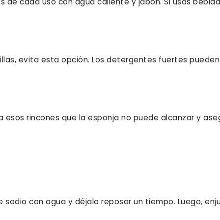
s de cada uso con agua caliente y jabón. Si usas bebid
las, evita esta opción. Los detergentes fuertes pueden
.
a a esos rincones que la esponja no puede alcanzar y as
e sodio con agua y déjalo reposar un tiempo. Luego, enj