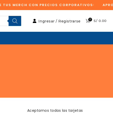
S MERCH CON PRECIOS CORPORATIVOS
APROVEC
0
S/
0.00
Ingresar / Registrarse
Aceptamos todas las tarjetas