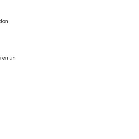
idan
eren un