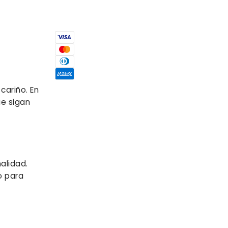
s
cariño. En
ue sigan
alidad.
o para