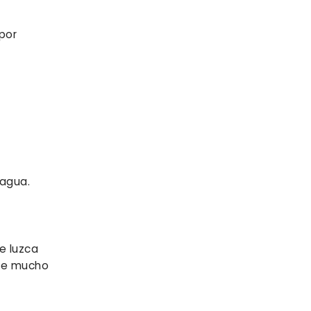
por
 agua.
e luzca
nte mucho