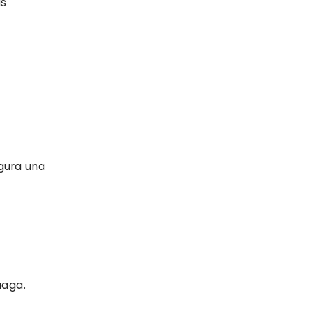
as
egura una
uaga.