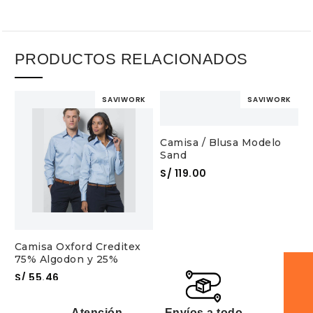
PRODUCTOS RELACIONADOS
SAVIWORK
SAVIWORK
Camisa / Blusa Modelo
Sand
S/
119.00
Camisa Oxford Creditex
C
75% Algodon y 25%
H
Poliester
S/
55.46
S
Atención
Envíos a todo