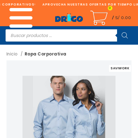
S CORPORATIVOS
APROVECHA NUESTRAS OFERTAS POR TIEMPO LI
0
/
S/
0.00
Búsqueda
de
productos
Inicio
Ropa Corporativa
SAVIWORK