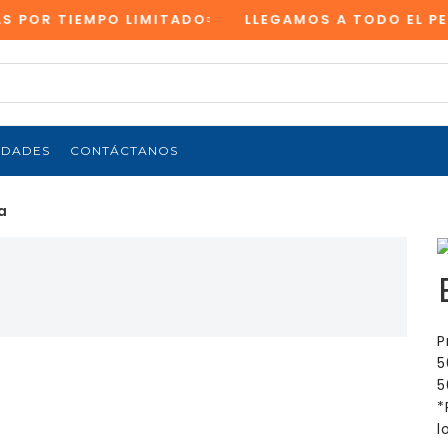
POR TIEMPO LIMITADO
LLEGAMOS A TODO EL PERÚ
EDADES
CONTÁCTANOS
a
P
5
5
*
l