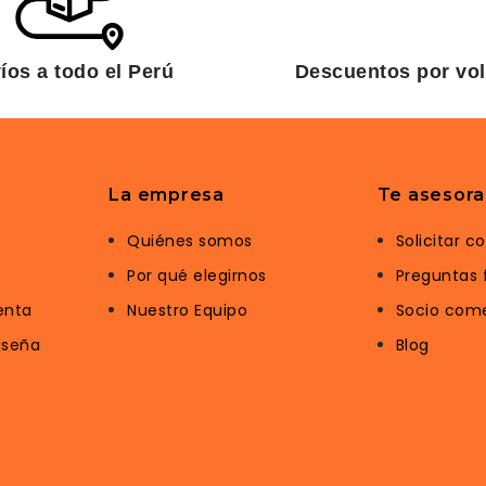
íos a todo el Perú
Descuentos por vo
La empresa
Te asesor
Quiénes somos
Solicitar c
Por qué elegirnos
Preguntas 
enta
Nuestro Equipo
Socio come
aseña
Blog