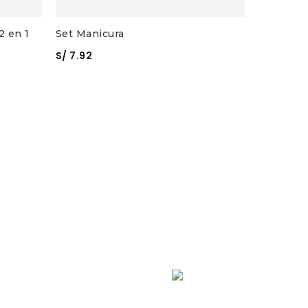
2 en 1
Set Manicura
S/
7.92
Set de Vi
S/
56.29