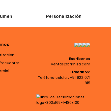
lumen
Personalización
amos
otización
Escríbenos
frecuentes
ventas@brimisa.com
rcial
Llámanos:
Teléfono celular:
+51 922 071
815