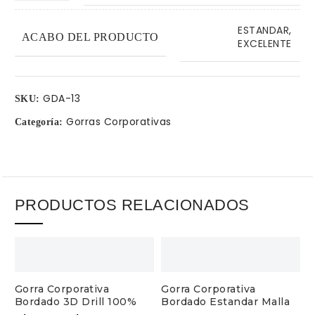
ESTANDAR
,
ACABO DEL PRODUCTO
EXCELENTE
GDA-13
SKU:
Gorras Corporativas
Categoría:
PRODUCTOS RELACIONADOS
Gorra Corporativa
Gorra Corporativa
G
Bordado 3D Drill 100%
Bordado Estandar Malla
B
Algodón Nuevo Mundo
Trucker
1