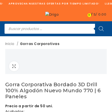
S
APROVECHA NUESTRAS OFERTAS POR TIEMPO LIMITADO
LLEG
/
S/
0.00
0
Búsqueda
de
productos
Inicio
Gorras Corporativas
Clic para ampliar
Gorra Corporativa Bordado 3D Drill
100% Algodón Nuevo Mundo 770 | 6
Paneles
Precio a partir de 50 uni.
Acabados: