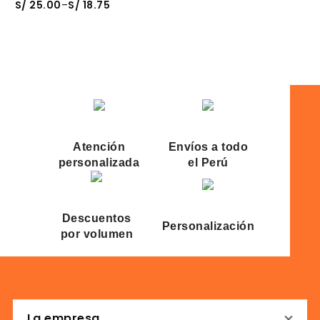
S/
25.00
–
S/
18.75
S
770 | 5 Paneles
I
Atención
Envíos a todo
personalizada
el Perú
Descuentos
Personalización
por volumen
La empresa