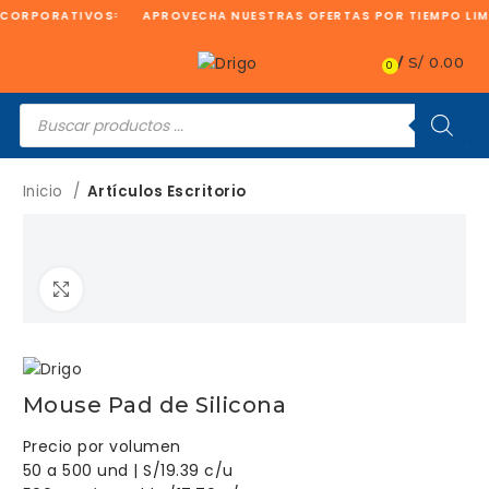
 CORPORATIVOS
APROVECHA NUESTRAS OFERTAS POR TIEMPO LIM
/
S/
0.00
0
Búsqueda
de
productos
Inicio
Artículos Escritorio
Clic para ampliar
Mouse Pad de Silicona
Precio por volumen
50 a 500 und | S/19.39 c/u