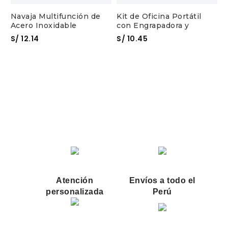
Navaja Multifunción de
Kit de Oficina Portátil
Acero Inoxidable
con Engrapadora y
Perforadora
S/
12.14
S/
10.45
S
S
Atención
Envíos a todo el
personalizada
Perú