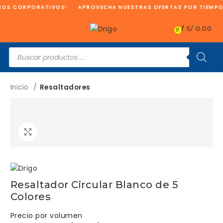
IOS CORPORATIVOS
APROVECHA NUESTRAS OFERTAS POR TIEMPO
/
S/
0.00
0
Búsqueda
de
productos
Inicio
Resaltadores
Clic para ampliar
Resaltador Circular Blanco de 5
Colores
Precio por volumen