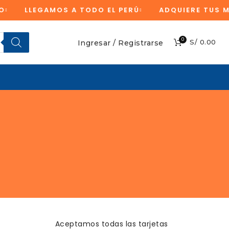
LLEGAMOS A TODO EL PERÚ
ADQUIERE TUS MERC
0
S/
0.00
Ingresar / Registrarse
Aceptamos todas las tarjetas