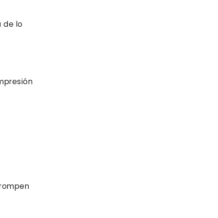
 de lo
impresión
e rompen