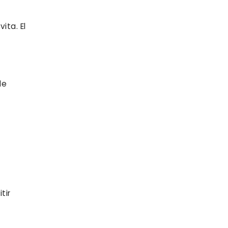
ita. El
de
tir