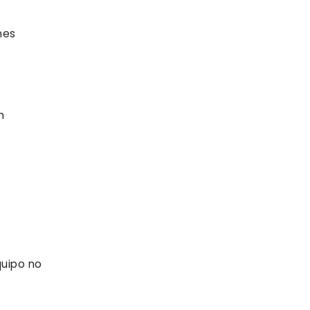
nes
n
quipo no