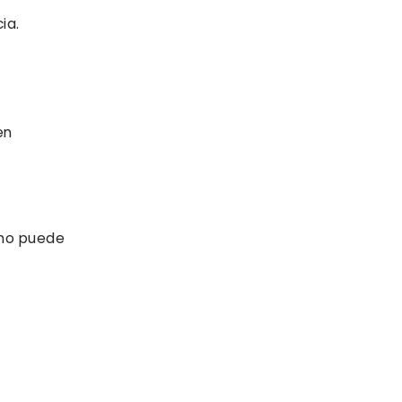
ia.
en
r no puede