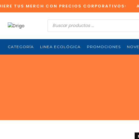
 TUS MERCH CON PRECIOS CORPORATIVOS
APRO
Búsqueda
de
productos
CATEGORÍA
LINEA ECOLÓGICA
PROMOCIONES
NOV