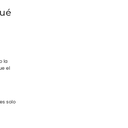
Qué
o la
ue el
es solo