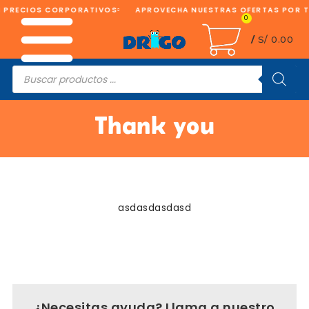
N PRECIOS CORPORATIVOS
APROVECHA NUESTRAS OFERTAS POR T
0
/
S/
0.00
Búsqueda
de
productos
Thank you
asdasdasdasd
¿Necesitas ayuda? Llama a nuestro