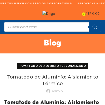
RE TUS MERCH CON PRECIOS CORPORATIVOS
APROVECHA NUESTR
/
S/
0.00
0
Búsqueda
de
productos
Blog
TOMATODO DE ALUMINIO PERSONALIZADO
Tomatodo de Aluminio: Aislamiento
Térmico
Admin
Tomatodo de Aluminio: Aislamiento