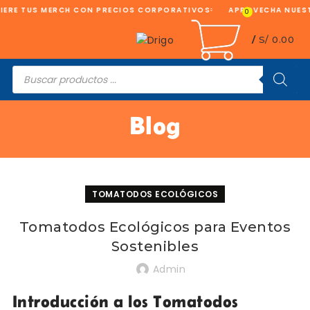
RE TUS MERCH CON PRECIOS CORPORATIVOS
APROVECHA NUESTRA
0
/
S/
0.00
Búsqueda
de
productos
Blog
TOMATODOS ECOLÓGICOS
Tomatodos Ecológicos para Eventos
Sostenibles
Admin
Introducción a los Tomatodos