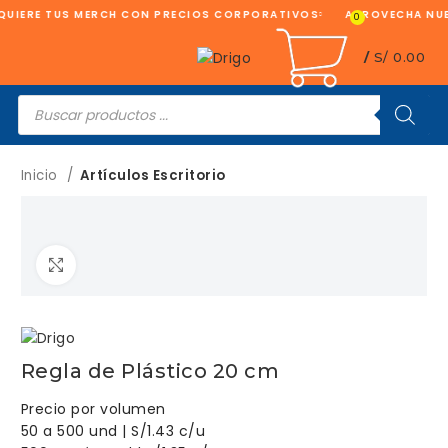
UIERE TUS MERCH CON PRECIOS CORPORATIVOS
APROVECHA NUE
0
/
S/
0.00
Búsqueda
de
productos
Inicio
Artículos Escritorio
Clic para ampliar
Regla de Plástico 20 cm
Precio por volumen
50 a 500 und | S/1.43 c/u