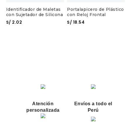
Identificador de Maletas
Portalapicero de Plástico
con Sujetador de Silicona
con Reloj Frontal
S/
2.02
S/
18.54
P
c
S
Atención
Envíos a todo el
personalizada
Perú